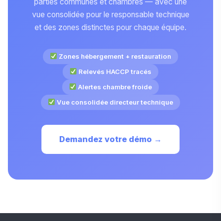
parties communes et chambres — avec une
vue consolidée pour le responsable technique
et des zones distinctes pour chaque équipe.
Zones hébergement + restauration
Relevés HACCP tracés
Alertes chambre froide
Vue consolidée directeur technique
Demandez votre démo →