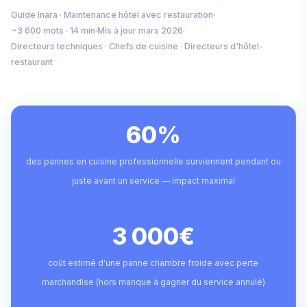
Guide Inara · Maintenance hôtel avec restauration
·
~3 600 mots · 14 min
·
Mis à jour mars 2026
·
Directeurs techniques · Chefs de cuisine · Directeurs d'hôtel-
restaurant
60%
des pannes en cuisine professionnelle surviennent pendant ou
juste avant un service — impact maximal
3 000€
coût estimé d'une panne chambre froide avec perte
marchandise (hors manque à gagner du service annulé)