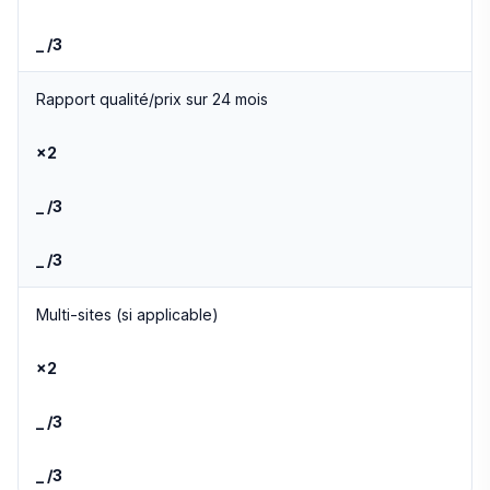
_ /3
Rapport qualité/prix sur 24 mois
×2
_ /3
_ /3
Multi-sites (si applicable)
×2
_ /3
_ /3