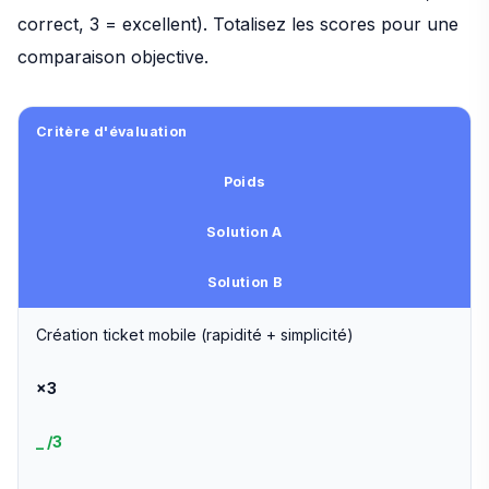
correct, 3 = excellent). Totalisez les scores pour une
comparaison objective.
Critère d'évaluation
Poids
Solution A
Solution B
Création ticket mobile (rapidité + simplicité)
×3
_ /3