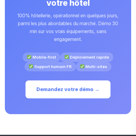
votre hôtel
100% hôtellerie, opérationnel en quelques jours,
parmi les plus abordables du marché. Démo 30
min sur vos vrais équipements, sans
engagement.
Mobile-first
Déploiement rapide
Support humain FR
Multi-sites
Demandez votre démo →