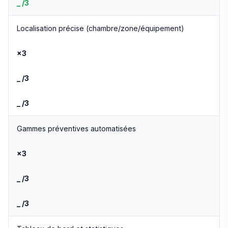
_ /3
Localisation précise (chambre/zone/équipement)
×3
_ /3
_ /3
Gammes préventives automatisées
×3
_ /3
_ /3