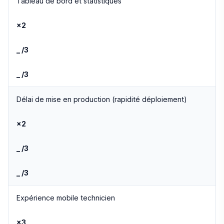
Tableau de bord et statistiques
×2
_ /3
_ /3
Délai de mise en production (rapidité déploiement)
×2
_ /3
_ /3
Expérience mobile technicien
×3