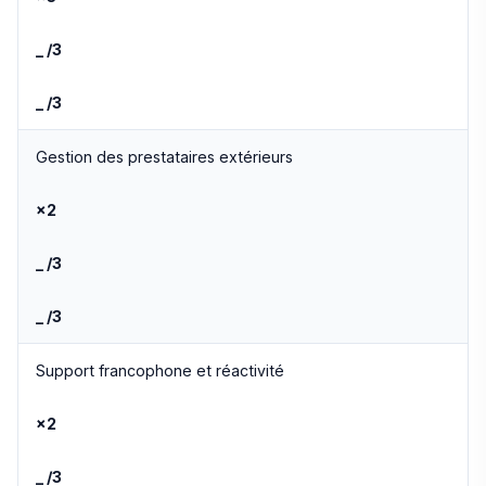
_ /3
_ /3
Gestion des prestataires extérieurs
×2
_ /3
_ /3
Support francophone et réactivité
×2
_ /3