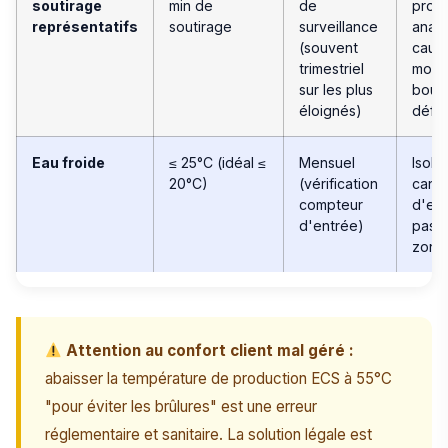
soutirage
min de
de
prol
représentatifs
soutirage
surveillance
analy
(souvent
cause
trimestriel
mort 
sur les plus
bouc
éloignés)
défai
Eau froide
≤ 25°C (idéal ≤
Mensuel
Isola
20°C)
(vérification
canal
compteur
d'eau
d'entrée)
pass
zone
Attention au confort client mal géré :
abaisser la température de production ECS à 55°C
"pour éviter les brûlures" est une erreur
réglementaire et sanitaire. La solution légale est