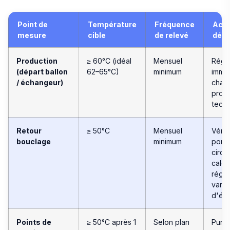
Point de
Température
Fréquence
Acti
mesure
cible
de relevé
dép
Production
≥ 60°C (idéal
Mensuel
Régl
(départ ballon
62–65°C)
minimum
imméd
/ échangeur)
chauf
prob
tech
Retour
≥ 50°C
Mensuel
Vérif
bouclage
minimum
pomp
circul
calor
régl
vann
d'équ
Points de
≥ 50°C après 1
Selon plan
Purg